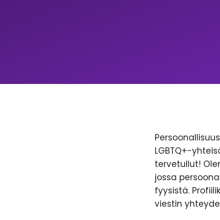
Persoonallisuus 
LGBTQ+-yhteisöl
tervetullut! Ol
jossa persoonal
fyysistä. Profii
viestin yhteyde