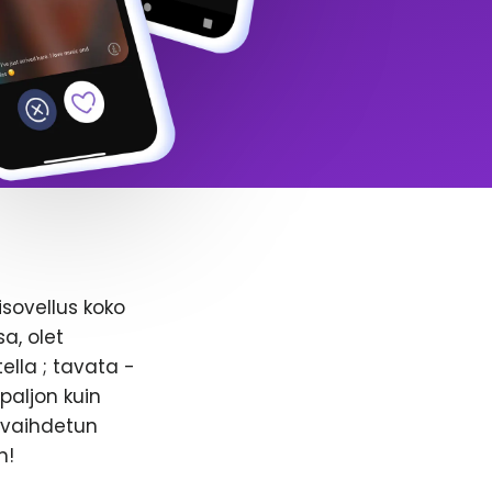
isovellus koko
a, olet
ella ; tavata -
paljon kuin
n vaihdetun
n!