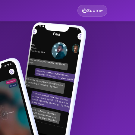
Suomi
▾