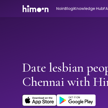
Noin
Blogi
Knowledge Hub
F
Date lesbian peop
Chennai with H