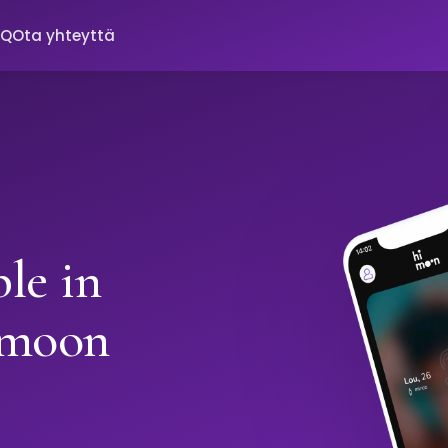
AQ
Ota yhteyttä
le in
imoon