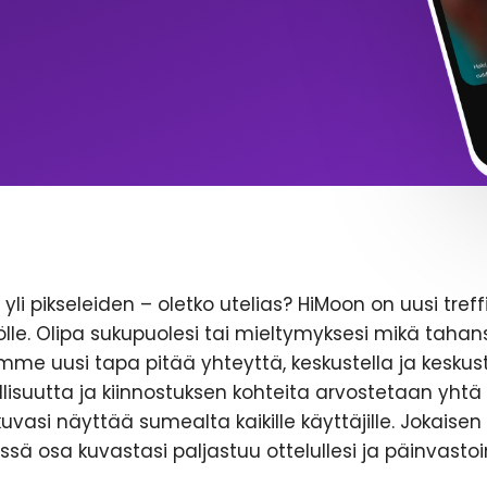
yli pikseleiden – oletko utelias? HiMoon on uusi treff
le. Olipa sukupuolesi tai mieltymyksesi mikä tahans
emme uusi tapa pitää yhteyttä, keskustella ja keskust
lisuutta ja kiinnostuksen kohteita arvostetaan yhtä 
likuvasi näyttää sumealta kaikille käyttäjille. Jokaise
ssä osa kuvastasi paljastuu ottelullesi ja päinvastoi