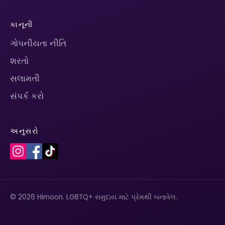
કાનૂની
ગોપનીયતા નીતિ
શરતો
સલામતી
સંપર્ક કરો
અનુસરો
© 2026 Himoon. LGBTQ+ સમુદાય માટે પ્રેમથી બનાવેલ.