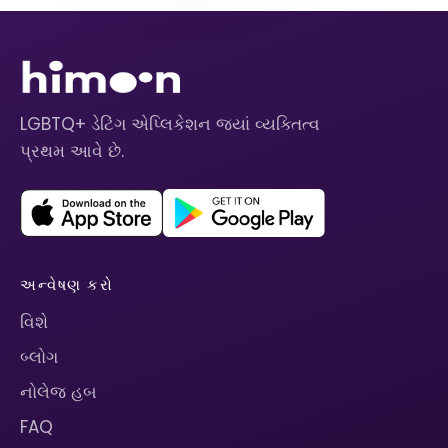
LGBTQ+ ડેટિંગ એપ્લિકેશન જ્યાં વ્યક્તિત્વ
પ્રથમ આવે છે.
અન્વેષણ કરો
વિશે
બ્લોગ
નોલેજ હબ
FAQ