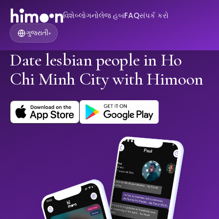
વિશે
બ્લોગ
નોલેજ હબ
FAQ
સંપર્ક કરો
ગુજરાતી
▾
Date lesbian people in Ho
Chi Minh City with Himoon