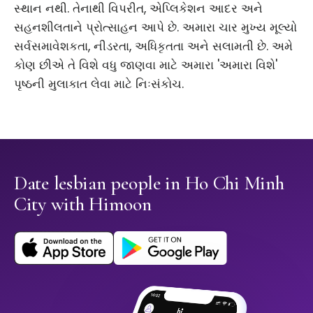
સ્થાન નથી. તેનાથી વિપરીત, એપ્લિકેશન આદર અને
સહનશીલતાને પ્રોત્સાહન આપે છે. અમારા ચાર મુખ્ય મૂલ્યો
સર્વસમાવેશકતા, નીડરતા, અધિકૃતતા અને સલામતી છે. અમે
કોણ છીએ તે વિશે વધુ જાણવા માટે અમારા 'અમારા વિશે'
પૃષ્ઠની મુલાકાત લેવા માટે નિઃસંકોચ.
Date lesbian people in Ho Chi Minh
City with Himoon