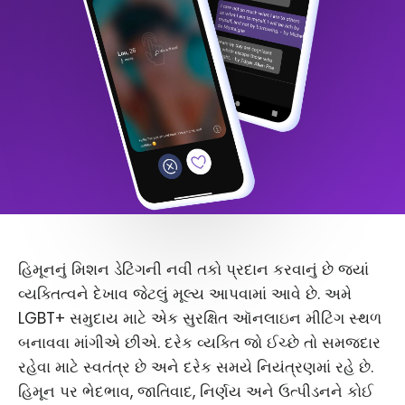
હિમૂનનું મિશન ડેટિંગની નવી તકો પ્રદાન કરવાનું છે જ્યાં
વ્યક્તિત્વને દેખાવ જેટલું મૂલ્ય આપવામાં આવે છે. અમે
LGBT+ સમુદાય માટે એક સુરક્ષિત ઑનલાઇન મીટિંગ સ્થળ
બનાવવા માંગીએ છીએ. દરેક વ્યક્તિ જો ઈચ્છે તો સમજદાર
રહેવા માટે સ્વતંત્ર છે અને દરેક સમયે નિયંત્રણમાં રહે છે.
હિમૂન પર ભેદભાવ, જાતિવાદ, નિર્ણય અને ઉત્પીડનને કોઈ