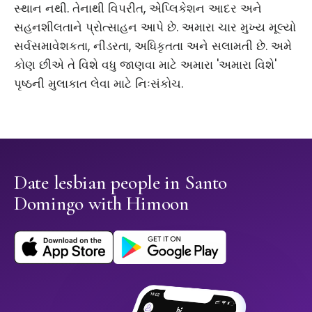
સ્થાન નથી. તેનાથી વિપરીત, એપ્લિકેશન આદર અને
સહનશીલતાને પ્રોત્સાહન આપે છે. અમારા ચાર મુખ્ય મૂલ્યો
સર્વસમાવેશકતા, નીડરતા, અધિકૃતતા અને સલામતી છે. અમે
કોણ છીએ તે વિશે વધુ જાણવા માટે અમારા 'અમારા વિશે'
પૃષ્ઠની મુલાકાત લેવા માટે નિઃસંકોચ.
Date lesbian people in Santo
Domingo with Himoon