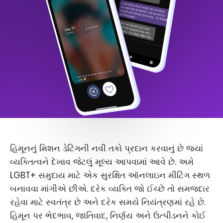
હિમૂનનું મિશન ડેટિંગની નવી તકો પ્રદાન કરવાનું છે જ્યાં
વ્યક્તિત્વને દેખાવ જેટલું મૂલ્ય આપવામાં આવે છે. અમે
LGBT+ સમુદાય માટે એક સુરક્ષિત ઑનલાઇન મીટિંગ સ્થળ
બનાવવા માંગીએ છીએ. દરેક વ્યક્તિ જો ઈચ્છે તો સમજદાર
રહેવા માટે સ્વતંત્ર છે અને દરેક સમયે નિયંત્રણમાં રહે છે.
હિમૂન પર ભેદભાવ, જાતિવાદ, નિર્ણય અને ઉત્પીડનને કોઈ