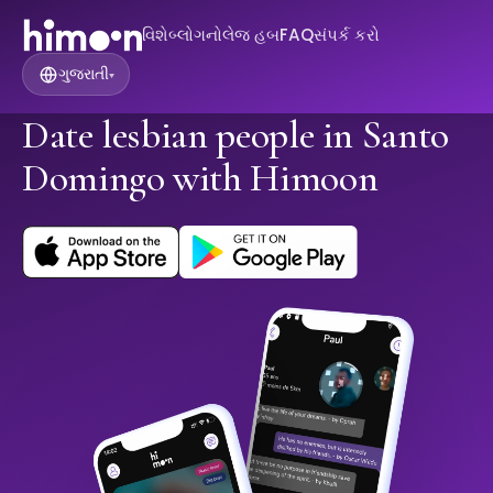
વિશે
બ્લોગ
નોલેજ હબ
FAQ
સંપર્ક કરો
ગુજરાતી
▾
Date lesbian people in Santo
Domingo with Himoon