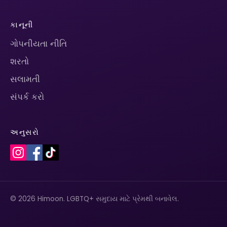
કાનૂની
ગોપનીયતા નીતિ
શરતો
સલામતી
સંપર્ક કરો
અનુસરો
© 2026 Himoon. LGBTQ+ સમુદાય માટે પ્રેમથી બનાવેલ.