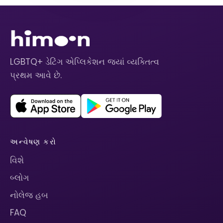
LGBTQ+ ડેટિંગ એપ્લિકેશન જ્યાં વ્યક્તિત્વ
પ્રથમ આવે છે.
અન્વેષણ કરો
વિશે
બ્લોગ
નોલેજ હબ
FAQ