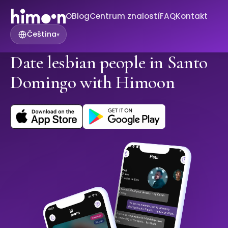
O
Blog
Centrum znalostí
FAQ
Kontakt
Čeština
▾
Date lesbian people in Santo
Domingo with Himoon