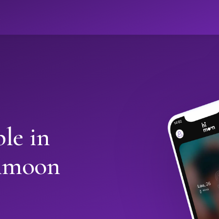
ો
le in
Himoon