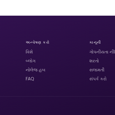
અન્વેષણ કરો
કાનૂની
વિશે
ગોપનીયતા ની
બ્લોગ
શરતો
નોલેજ હબ
સલામતી
FAQ
સંપર્ક કરો