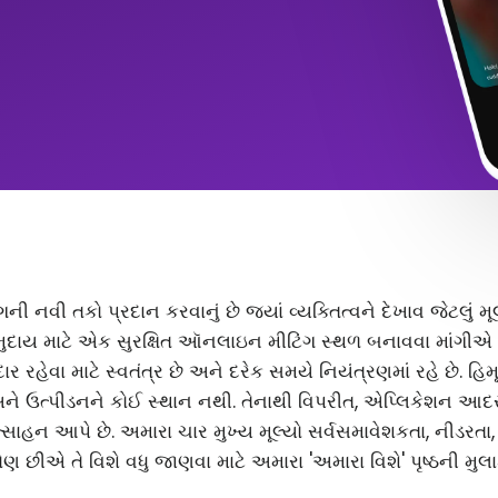
ંગની નવી તકો પ્રદાન કરવાનું છે જ્યાં વ્યક્તિત્વને દેખાવ જેટલું
ુદાય માટે એક સુરક્ષિત ઑનલાઇન મીટિંગ સ્થળ બનાવવા માંગીએ છ
 રહેવા માટે સ્વતંત્ર છે અને દરેક સમયે નિયંત્રણમાં રહે છે. હિ
અને ઉત્પીડનને કોઈ સ્થાન નથી. તેનાથી વિપરીત, એપ્લિકેશન આ
સાહન આપે છે. અમારા ચાર મુખ્ય મૂલ્યો સર્વસમાવેશકતા, નીડરતા
ણ છીએ તે વિશે વધુ જાણવા માટે અમારા 'અમારા વિશે' પૃષ્ઠની મુલા