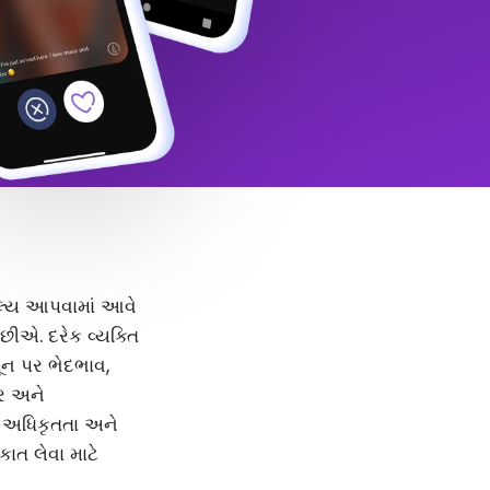
 મૂલ્ય આપવામાં આવે
ીએ. દરેક વ્યક્તિ
મૂન પર ભેદભાવ,
દર અને
, અધિકૃતતા અને
કાત લેવા માટે