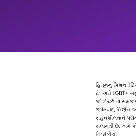
હિમૂનનું મિશન ડેટિ
છે. અમે LGBT+ સમ
જો ઈચ્છે તો સમજદાર
જાતિવાદ, નિર્ણય 
સહનશીલતાને પ્રોત્
સલામતી છે. અમે કો
નિઃસંકોચ.