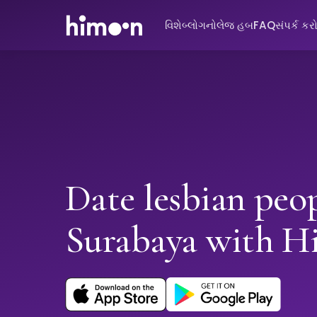
વિશે
બ્લોગ
નોલેજ હબ
FAQ
સંપર્ક કર
Date lesbian peop
Surabaya with 