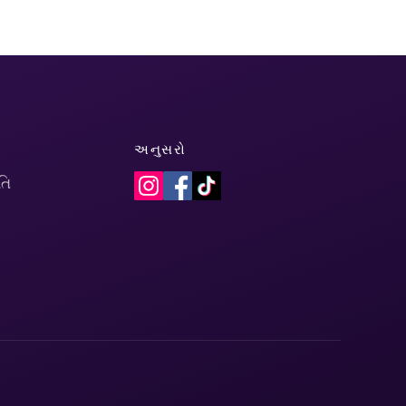
અનુસરો
તિ