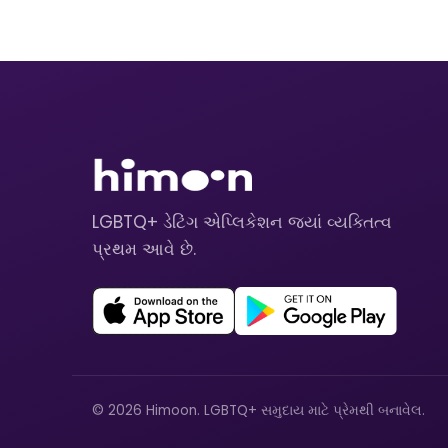
LGBTQ+ ડેટિંગ એપ્લિકેશન જ્યાં વ્યક્તિત્વ
પ્રથમ આવે છે.
© 2026 Himoon. LGBTQ+ સમુદાય માટે પ્રેમથી બનાવેલ.