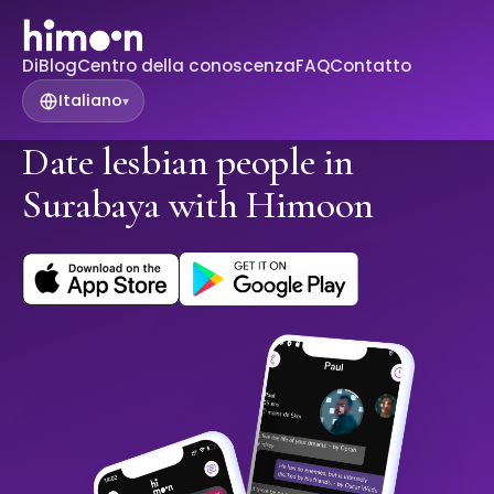
Di
Blog
Centro della conoscenza
FAQ
Contatto
Italiano
▾
Date lesbian people in
Surabaya with Himoon