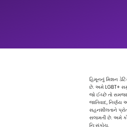
હિમૂનનું મિશન ડેટિ
છે. અમે LGBT+ સમ
જો ઈચ્છે તો સમજદાર
જાતિવાદ, નિર્ણય 
સહનશીલતાને પ્રોત્
સલામતી છે. અમે કો
નિઃસંકોચ.