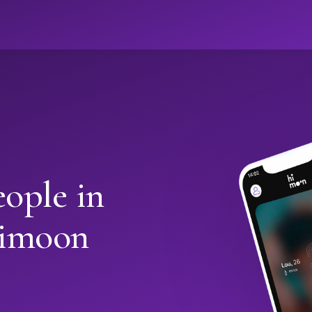
ો
ople in
Himoon