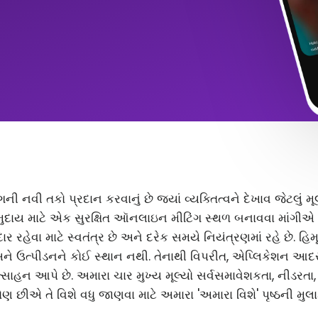
ંગની નવી તકો પ્રદાન કરવાનું છે જ્યાં વ્યક્તિત્વને દેખાવ જેટલું
ુદાય માટે એક સુરક્ષિત ઑનલાઇન મીટિંગ સ્થળ બનાવવા માંગીએ છ
 રહેવા માટે સ્વતંત્ર છે અને દરેક સમયે નિયંત્રણમાં રહે છે. હિ
અને ઉત્પીડનને કોઈ સ્થાન નથી. તેનાથી વિપરીત, એપ્લિકેશન આ
સાહન આપે છે. અમારા ચાર મુખ્ય મૂલ્યો સર્વસમાવેશકતા, નીડરતા
ણ છીએ તે વિશે વધુ જાણવા માટે અમારા 'અમારા વિશે' પૃષ્ઠની મુલા