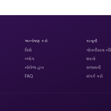
અન્વેષણ કરો
કાનૂની
વિશે
ગોપનીયતા ની
બ્લોગ
શરતો
નોલેજ હબ
સલામતી
FAQ
સંપર્ક કરો