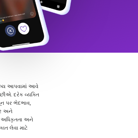
 મૂલ્ય આપવામાં આવે
ીએ. દરેક વ્યક્તિ
મૂન પર ભેદભાવ,
દર અને
, અધિકૃતતા અને
કાત લેવા માટે