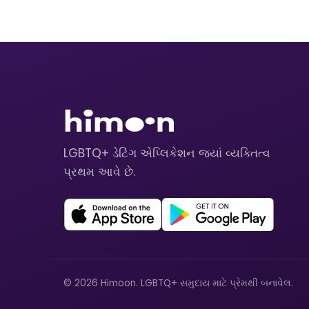
LGBTQ+ ડેટિંગ એપ્લિકેશન જ્યાં વ્યક્તિત્વ
પ્રથમ આવે છે.
© 2026 Himoon. LGBTQ+ સમુદાય માટે પ્રેમથી બનાવેલ.