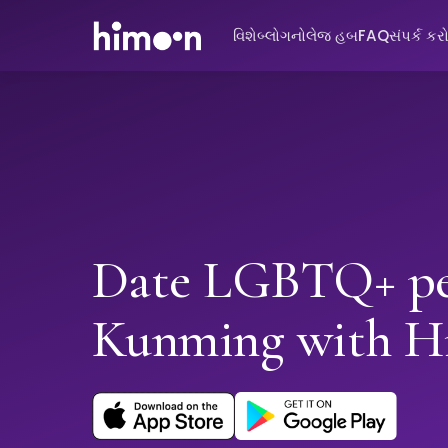
વિશે
બ્લોગ
નોલેજ હબ
FAQ
સંપર્ક કર
Date LGBTQ+ pe
Kunming with 