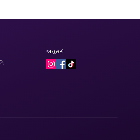
અનુસરો
તિ