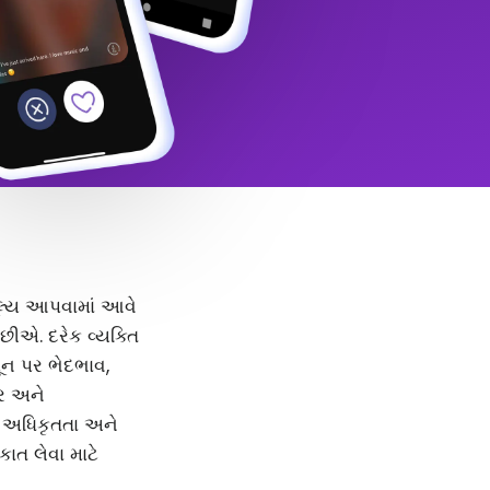
 મૂલ્ય આપવામાં આવે
ીએ. દરેક વ્યક્તિ
મૂન પર ભેદભાવ,
દર અને
, અધિકૃતતા અને
કાત લેવા માટે