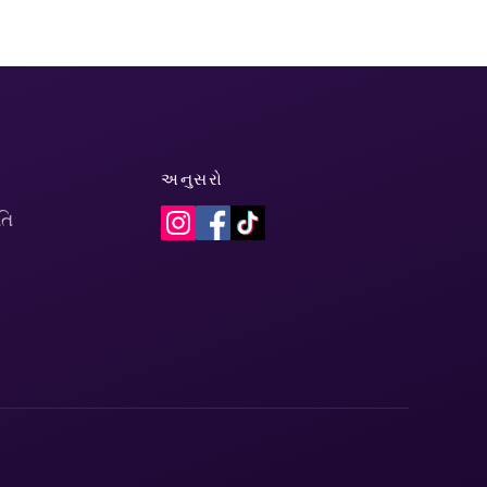
અનુસરો
તિ