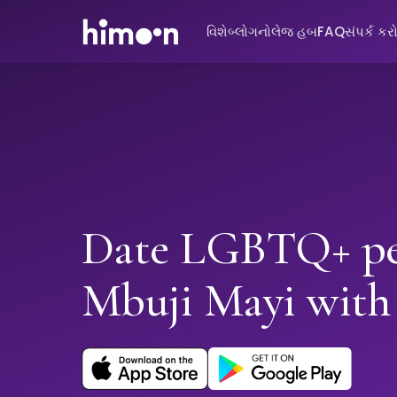
વિશે
બ્લોગ
નોલેજ હબ
FAQ
સંપર્ક કર
Date LGBTQ+ pe
Mbuji Mayi wit