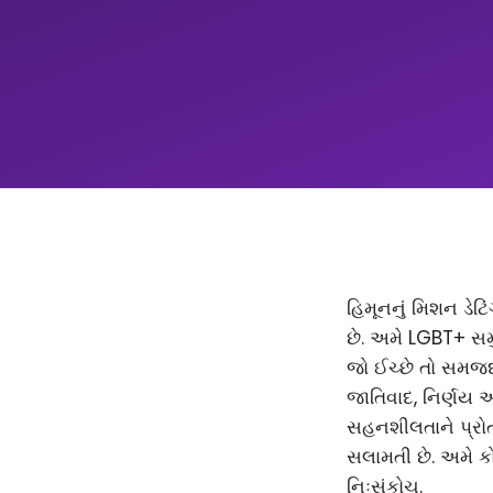
હિમૂનનું મિશન ડેટિ
છે. અમે LGBT+ સમ
જો ઈચ્છે તો સમજદાર
જાતિવાદ, નિર્ણય 
સહનશીલતાને પ્રોત્
સલામતી છે. અમે કો
નિઃસંકોચ.