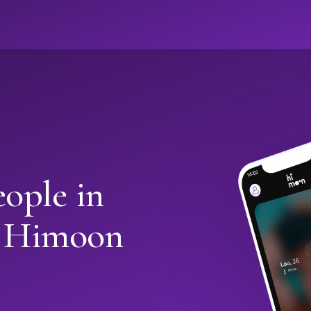
ો
ople in
h Himoon