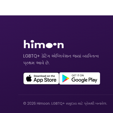
LGBTQ+ ડેટિંગ એપ્લિકેશન જ્યાં વ્યક્તિત્વ
પ્રથમ આવે છે.
© 2026 Himoon. LGBTQ+ સમુદાય માટે પ્રેમથી બનાવેલ.