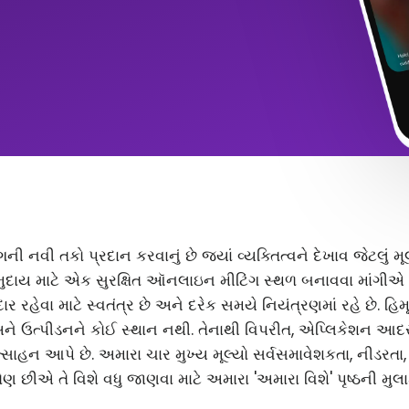
ંગની નવી તકો પ્રદાન કરવાનું છે જ્યાં વ્યક્તિત્વને દેખાવ જેટલું
ુદાય માટે એક સુરક્ષિત ઑનલાઇન મીટિંગ સ્થળ બનાવવા માંગીએ છ
 રહેવા માટે સ્વતંત્ર છે અને દરેક સમયે નિયંત્રણમાં રહે છે. હિ
અને ઉત્પીડનને કોઈ સ્થાન નથી. તેનાથી વિપરીત, એપ્લિકેશન આ
સાહન આપે છે. અમારા ચાર મુખ્ય મૂલ્યો સર્વસમાવેશકતા, નીડરતા
ણ છીએ તે વિશે વધુ જાણવા માટે અમારા 'અમારા વિશે' પૃષ્ઠની મુલા