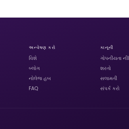
અન્વેષણ કરો
કાનૂની
વિશે
ગોપનીયતા ની
બ્લોગ
શરતો
નોલેજ હબ
સલામતી
FAQ
સંપર્ક કરો