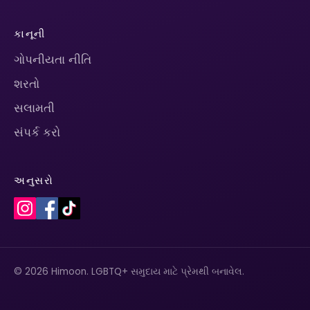
કાનૂની
ગોપનીયતા નીતિ
શરતો
સલામતી
સંપર્ક કરો
અનુસરો
© 2026 Himoon. LGBTQ+ સમુદાય માટે પ્રેમથી બનાવેલ.