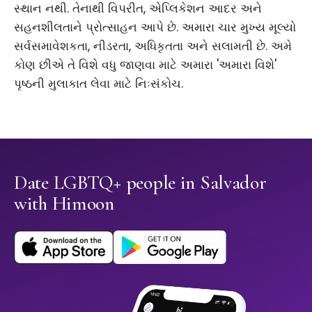
સ્થાન નથી. તેનાથી વિપરીત, એપ્લિકેશન આદર અને
સહનશીલતાને પ્રોત્સાહન આપે છે. અમારા ચાર મુખ્ય મૂલ્યો
સર્વસમાવેશકતા, નીડરતા, અધિકૃતતા અને સલામતી છે. અમે
કોણ છીએ તે વિશે વધુ જાણવા માટે અમારા 'અમારા વિશે'
પૃષ્ઠની મુલાકાત લેવા માટે નિઃસંકોચ.
Date LGBTQ+ people in Salvador
with Himoon