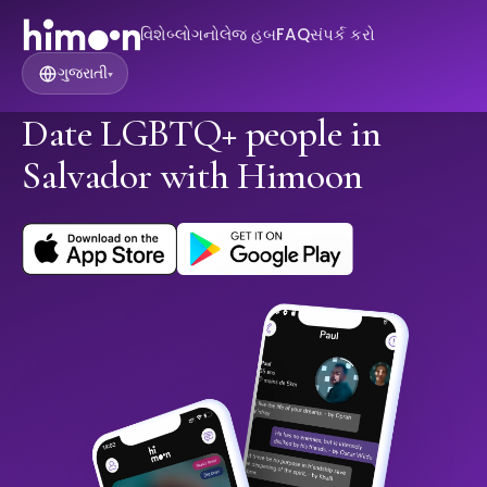
વિશે
બ્લોગ
નોલેજ હબ
FAQ
સંપર્ક કરો
ગુજરાતી
▾
Date LGBTQ+ people in
Salvador with Himoon