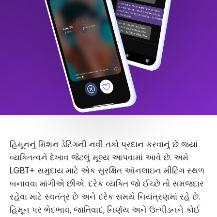
હિમૂનનું મિશન ડેટિંગની નવી તકો પ્રદાન કરવાનું છે જ્યાં
વ્યક્તિત્વને દેખાવ જેટલું મૂલ્ય આપવામાં આવે છે. અમે
LGBT+ સમુદાય માટે એક સુરક્ષિત ઑનલાઇન મીટિંગ સ્થળ
બનાવવા માંગીએ છીએ. દરેક વ્યક્તિ જો ઈચ્છે તો સમજદાર
રહેવા માટે સ્વતંત્ર છે અને દરેક સમયે નિયંત્રણમાં રહે છે.
હિમૂન પર ભેદભાવ, જાતિવાદ, નિર્ણય અને ઉત્પીડનને કોઈ