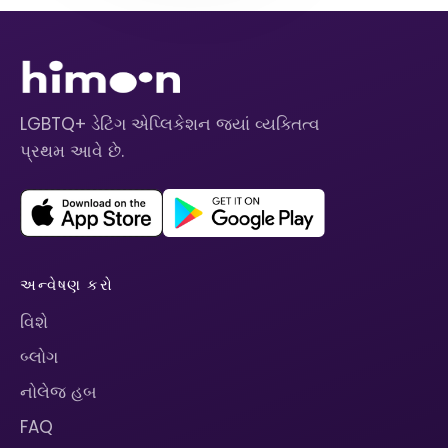
LGBTQ+ ડેટિંગ એપ્લિકેશન જ્યાં વ્યક્તિત્વ
પ્રથમ આવે છે.
અન્વેષણ કરો
વિશે
બ્લોગ
નોલેજ હબ
FAQ