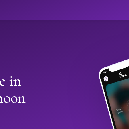
ો
e in
moon