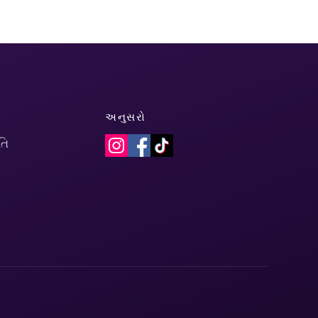
અનુસરો
તિ