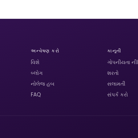
અન્વેષણ કરો
કાનૂની
વિશે
ગોપનીયતા ની
બ્લોગ
શરતો
નોલેજ હબ
સલામતી
FAQ
સંપર્ક કરો