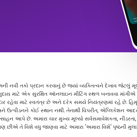
ંગની નવી તકો પ્રદાન કરવાનું છે જ્યાં વ્યક્તિત્વને દેખાવ જેટલું
ુદાય માટે એક સુરક્ષિત ઑનલાઇન મીટિંગ સ્થળ બનાવવા માંગીએ છ
 રહેવા માટે સ્વતંત્ર છે અને દરેક સમયે નિયંત્રણમાં રહે છે. હિ
અને ઉત્પીડનને કોઈ સ્થાન નથી. તેનાથી વિપરીત, એપ્લિકેશન આ
સાહન આપે છે. અમારા ચાર મુખ્ય મૂલ્યો સર્વસમાવેશકતા, નીડરતા
ણ છીએ તે વિશે વધુ જાણવા માટે અમારા 'અમારા વિશે' પૃષ્ઠની મુલા