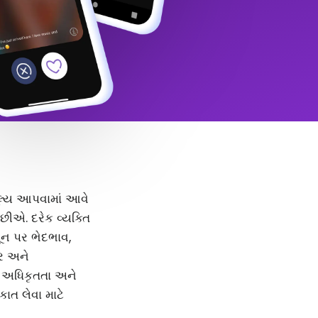
 મૂલ્ય આપવામાં આવે
ીએ. દરેક વ્યક્તિ
મૂન પર ભેદભાવ,
દર અને
, અધિકૃતતા અને
કાત લેવા માટે