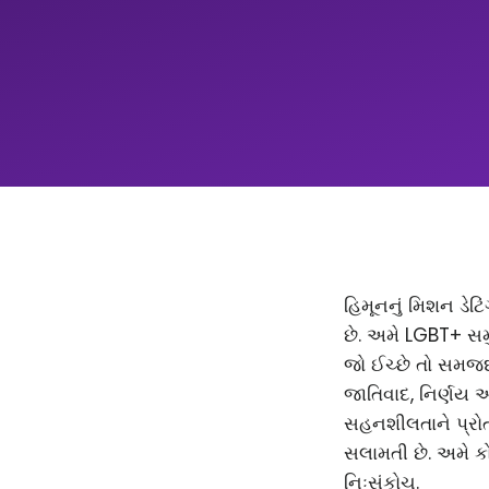
હિમૂનનું મિશન ડેટિ
છે. અમે LGBT+ સમ
જો ઈચ્છે તો સમજદાર
જાતિવાદ, નિર્ણય 
સહનશીલતાને પ્રોત્
સલામતી છે. અમે કો
નિઃસંકોચ.