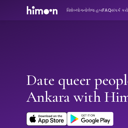
વિશે
બ્લોગ
નોલેજ હબ
FAQ
સંપર્ક કર
Date queer peopl
Ankara with Hi