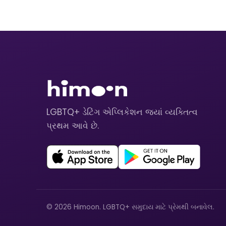
LGBTQ+ ડેટિંગ એપ્લિકેશન જ્યાં વ્યક્તિત્વ
પ્રથમ આવે છે.
© 2026 Himoon. LGBTQ+ સમુદાય માટે પ્રેમથી બનાવેલ.