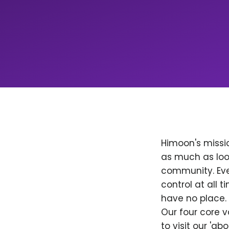
Himoon's missio
as much as loo
community. Ever
control at all
have no place. 
Our four core v
to visit our 'a