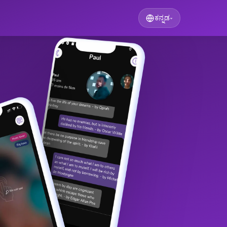
ಕನ್ನಡ
▾