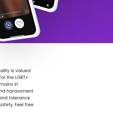
lity is valued
for the LGBT+
emains in
 and harassment
and tolerance.
afety. Feel free