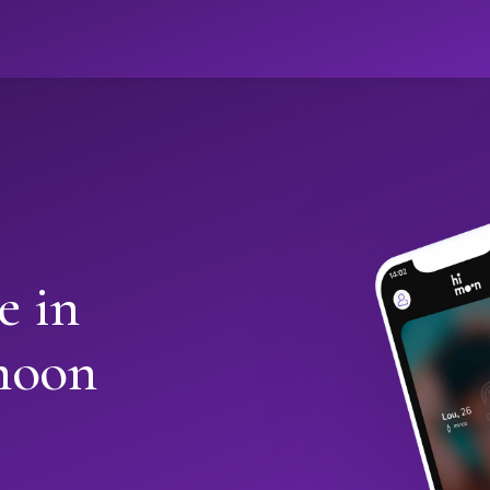
e in
moon