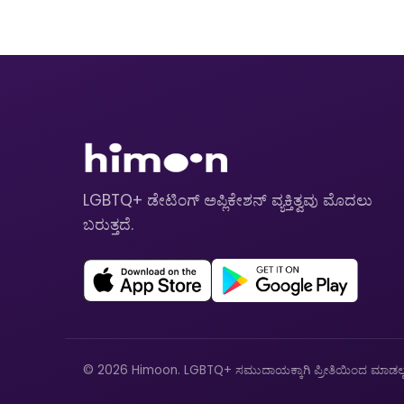
LGBTQ+ ಡೇಟಿಂಗ್ ಅಪ್ಲಿಕೇಶನ್ ವ್ಯಕ್ತಿತ್ವವು ಮೊದಲು
ಬರುತ್ತದೆ.
© 2026 Himoon. LGBTQ+ ಸಮುದಾಯಕ್ಕಾಗಿ ಪ್ರೀತಿಯಿಂದ ಮಾಡಲ್ಪಟ್