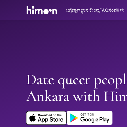
ಬಗ್ಗೆ
ಬ್ಲಾಗ್
ಜ್ಞಾನ ಕೇಂದ್ರ
FAQ
ಸಂಪರ್ಕಿಸಿ
Date queer peopl
Ankara with Hi