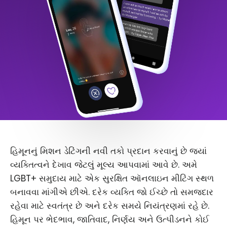
હિમૂનનું મિશન ડેટિંગની નવી તકો પ્રદાન કરવાનું છે જ્યાં
વ્યક્તિત્વને દેખાવ જેટલું મૂલ્ય આપવામાં આવે છે. અમે
LGBT+ સમુદાય માટે એક સુરક્ષિત ઑનલાઇન મીટિંગ સ્થળ
બનાવવા માંગીએ છીએ. દરેક વ્યક્તિ જો ઈચ્છે તો સમજદાર
રહેવા માટે સ્વતંત્ર છે અને દરેક સમયે નિયંત્રણમાં રહે છે.
હિમૂન પર ભેદભાવ, જાતિવાદ, નિર્ણય અને ઉત્પીડનને કોઈ