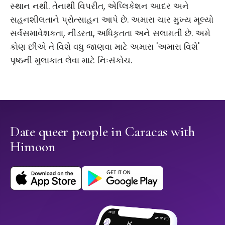
સ્થાન નથી. તેનાથી વિપરીત, એપ્લિકેશન આદર અને
સહનશીલતાને પ્રોત્સાહન આપે છે. અમારા ચાર મુખ્ય મૂલ્યો
સર્વસમાવેશકતા, નીડરતા, અધિકૃતતા અને સલામતી છે. અમે
કોણ છીએ તે વિશે વધુ જાણવા માટે અમારા 'અમારા વિશે'
પૃષ્ઠની મુલાકાત લેવા માટે નિઃસંકોચ.
Date queer people in Caracas with
Himoon