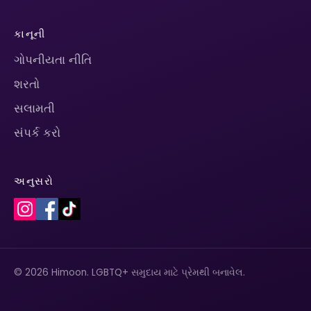
કાનૂની
ગોપનીયતા નીતિ
શરતો
સલામતી
સંપર્ક કરો
અનુસરો
© 2026 Himoon. LGBTQ+ સમુદાય માટે પ્રેમથી બનાવેલ.