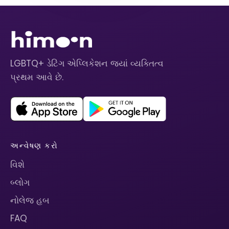
LGBTQ+ ડેટિંગ એપ્લિકેશન જ્યાં વ્યક્તિત્વ
પ્રથમ આવે છે.
અન્વેષણ કરો
વિશે
બ્લોગ
નોલેજ હબ
FAQ