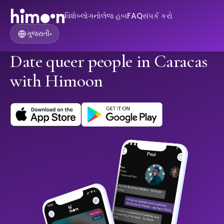
વિશે
બ્લોગ
નોલેજ હબ
FAQ
સંપર્ક કરો
ગુજરાતી
▾
Date queer people in Caracas
with Himoon