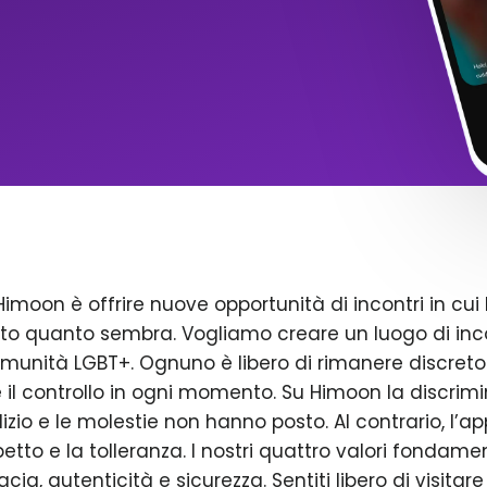
Himoon è offrire nuove opportunità di incontri in cui 
to quanto sembra. Vogliamo creare un luogo di inco
omunità LGBT+. Ognuno è libero di rimanere discreto
il controllo in ogni momento. Su Himoon la discrimin
dizio e le molestie non hanno posto. Al contrario, l’a
petto e la tolleranza. I nostri quattro valori fondame
acia, autenticità e sicurezza. Sentiti libero di visitare