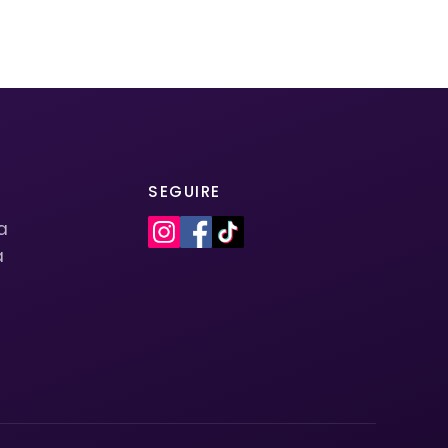
SEGUIRE
la
a