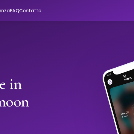
enza
FAQ
Contatto
e in
imoon