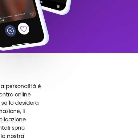
la personalità è
ntro online
 se lo desidera
azione, il
pplicazione
ntali sono
 la nostra