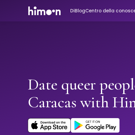
Di
Blog
Centro della conosc
Date queer peopl
Caracas with H