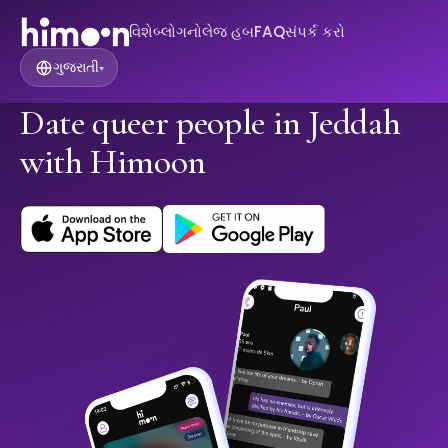
વિશે
બ્લોગ
નોલેજ હબ
FAQ
સંપર્ક કરો
ગુજરાતી
▾
Date queer people in Jeddah
with Himoon