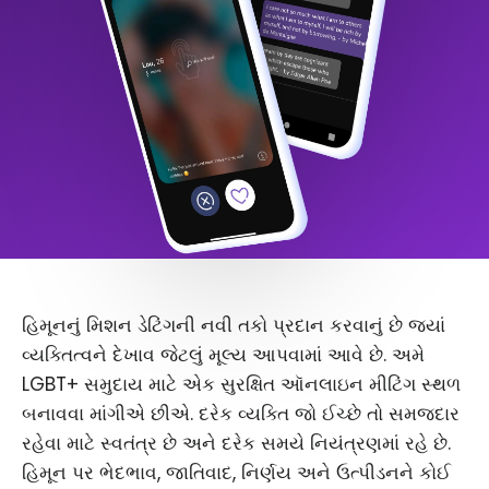
હિમૂનનું મિશન ડેટિંગની નવી તકો પ્રદાન કરવાનું છે જ્યાં
વ્યક્તિત્વને દેખાવ જેટલું મૂલ્ય આપવામાં આવે છે. અમે
LGBT+ સમુદાય માટે એક સુરક્ષિત ઑનલાઇન મીટિંગ સ્થળ
બનાવવા માંગીએ છીએ. દરેક વ્યક્તિ જો ઈચ્છે તો સમજદાર
રહેવા માટે સ્વતંત્ર છે અને દરેક સમયે નિયંત્રણમાં રહે છે.
હિમૂન પર ભેદભાવ, જાતિવાદ, નિર્ણય અને ઉત્પીડનને કોઈ