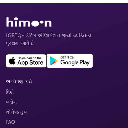
LGBTQ+ ડેટિંગ એપ્લિકેશન જ્યાં વ્યક્તિત્વ
પ્રથમ આવે છે.
અન્વેષણ કરો
વિશે
બ્લોગ
નોલેજ હબ
FAQ