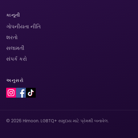
કાનૂની
ગોપનીયતા નીતિ
શરતો
સલામતી
સંપર્ક કરો
અનુસરો
© 2026 Himoon. LGBTQ+ સમુદાય માટે પ્રેમથી બનાવેલ.