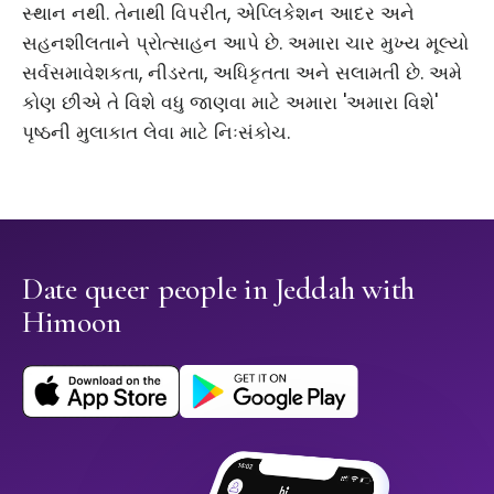
સ્થાન નથી. તેનાથી વિપરીત, એપ્લિકેશન આદર અને
સહનશીલતાને પ્રોત્સાહન આપે છે. અમારા ચાર મુખ્ય મૂલ્યો
સર્વસમાવેશકતા, નીડરતા, અધિકૃતતા અને સલામતી છે. અમે
કોણ છીએ તે વિશે વધુ જાણવા માટે અમારા 'અમારા વિશે'
પૃષ્ઠની મુલાકાત લેવા માટે નિઃસંકોચ.
Date queer people in Jeddah with
Himoon