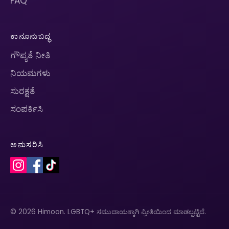
FAQ
ಕಾನೂನುಬದ್ಧ
ಗೌಪ್ಯತೆ ನೀತಿ
ನಿಯಮಗಳು
ಸುರಕ್ಷತೆ
ಸಂಪರ್ಕಿಸಿ
ಅನುಸರಿಸಿ
© 2026 Himoon. LGBTQ+ ಸಮುದಾಯಕ್ಕಾಗಿ ಪ್ರೀತಿಯಿಂದ ಮಾಡಲ್ಪಟ್ಟಿದೆ.