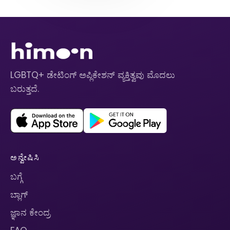
LGBTQ+ ಡೇಟಿಂಗ್ ಅಪ್ಲಿಕೇಶನ್ ವ್ಯಕ್ತಿತ್ವವು ಮೊದಲು
ಬರುತ್ತದೆ.
ಅನ್ವೇಷಿಸಿ
ಬಗ್ಗೆ
ಬ್ಲಾಗ್
ಜ್ಞಾನ ಕೇಂದ್ರ