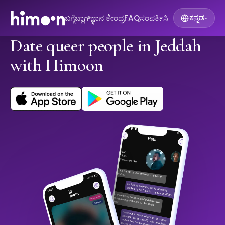
ಬಗ್ಗೆ
ಬ್ಲಾಗ್
ಜ್ಞಾನ ಕೇಂದ್ರ
FAQ
ಸಂಪರ್ಕಿಸಿ
ಕನ್ನಡ
▾
Date queer people in Jeddah
with Himoon