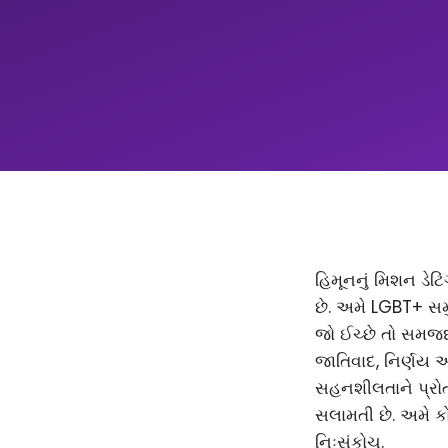
હિમૂનનું મિશન ડેટિ
છે. અમે LGBT+ સમ
જો ઈચ્છે તો સમજદાર
જાતિવાદ, નિર્ણય 
સહનશીલતાને પ્રોત્
સલામતી છે. અમે કો
નિઃસંકોચ.