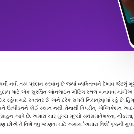
ંગની નવી તકો પ્રદાન કરવાનું છે જ્યાં વ્યક્તિત્વને દેખાવ જેટલું
ુદાય માટે એક સુરક્ષિત ઑનલાઇન મીટિંગ સ્થળ બનાવવા માંગીએ છ
 રહેવા માટે સ્વતંત્ર છે અને દરેક સમયે નિયંત્રણમાં રહે છે. હિ
અને ઉત્પીડનને કોઈ સ્થાન નથી. તેનાથી વિપરીત, એપ્લિકેશન આ
સાહન આપે છે. અમારા ચાર મુખ્ય મૂલ્યો સર્વસમાવેશકતા, નીડરતા
ણ છીએ તે વિશે વધુ જાણવા માટે અમારા 'અમારા વિશે' પૃષ્ઠની મુલા