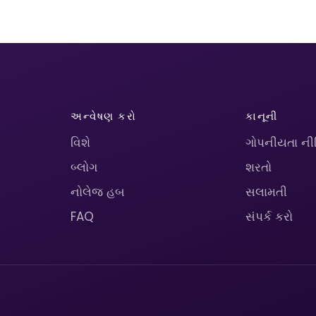
અન્વેષણ કરો
કાનૂની
વિશે
ગોપનીયતા ની
બ્લોગ
શરતો
નોલેજ હબ
સલામતી
FAQ
સંપર્ક કરો