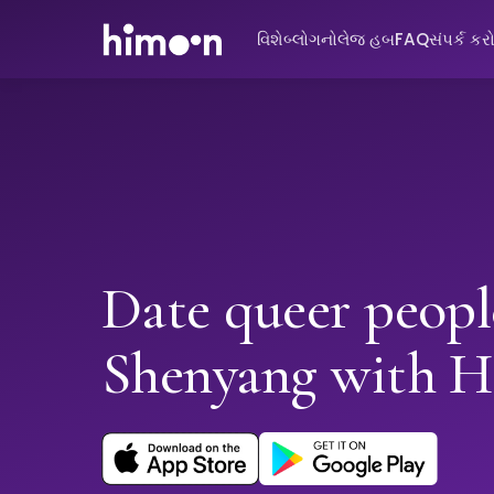
વિશે
બ્લોગ
નોલેજ હબ
FAQ
સંપર્ક કર
Date queer peopl
Shenyang with 