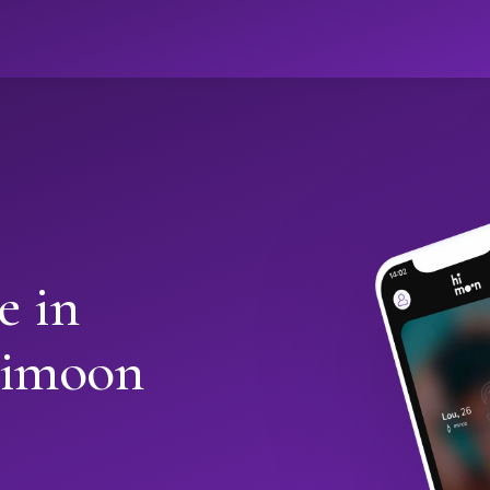
ો
e in
Himoon