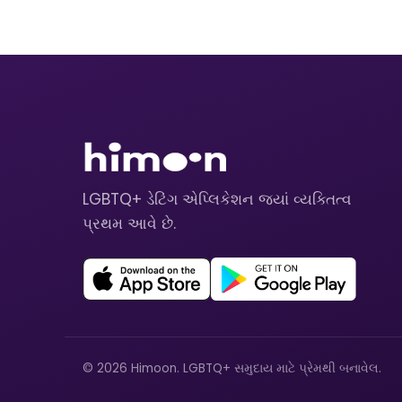
LGBTQ+ ડેટિંગ એપ્લિકેશન જ્યાં વ્યક્તિત્વ
પ્રથમ આવે છે.
© 2026 Himoon. LGBTQ+ સમુદાય માટે પ્રેમથી બનાવેલ.