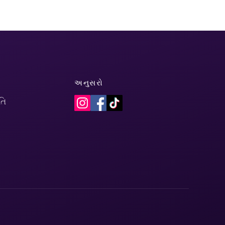
અનુસરો
તિ