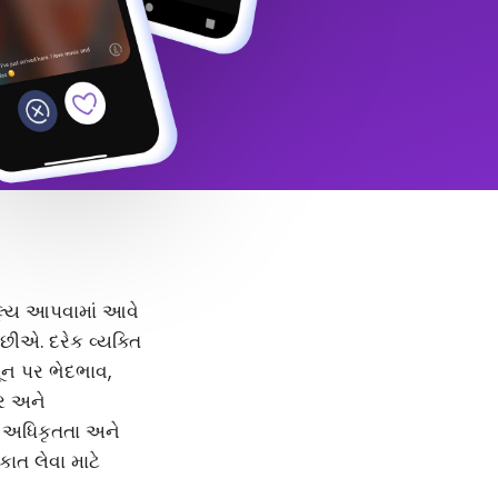
 મૂલ્ય આપવામાં આવે
ીએ. દરેક વ્યક્તિ
મૂન પર ભેદભાવ,
દર અને
, અધિકૃતતા અને
કાત લેવા માટે