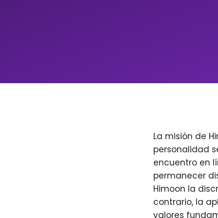
La misión de H
personalidad s
encuentro en l
permanecer dis
Himoon la discr
contrario, la a
valores fundam