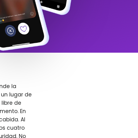
nde la
 un lugar de
libre de
omento. En
cabida. Al
ros cuatro
uridad. No