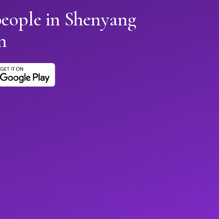
people in Shenyang
n