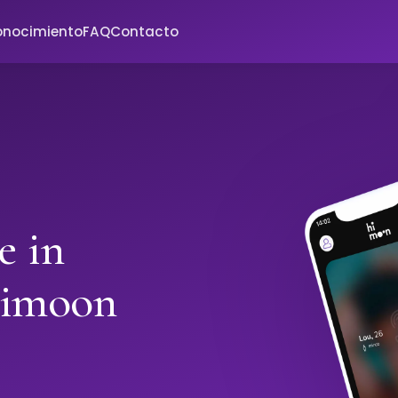
onocimiento
FAQ
Contacto
e in
Himoon