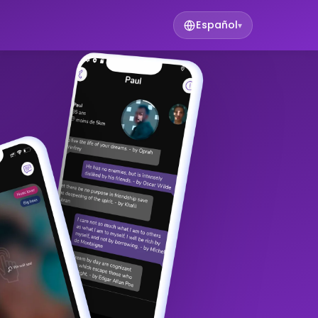
Español
▾