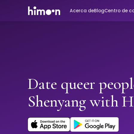
Acerca de
Blog
Centro de c
Date queer peopl
Shenyang with 