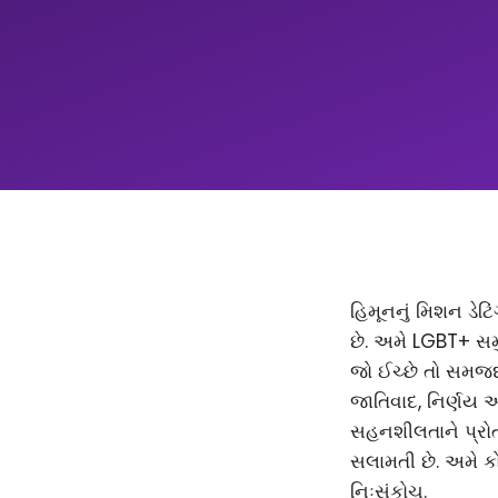
હિમૂનનું મિશન ડેટિ
છે. અમે LGBT+ સમ
જો ઈચ્છે તો સમજદાર
જાતિવાદ, નિર્ણય 
સહનશીલતાને પ્રોત્
સલામતી છે. અમે કો
નિઃસંકોચ.