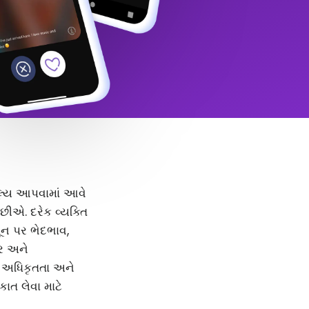
 મૂલ્ય આપવામાં આવે
ીએ. દરેક વ્યક્તિ
મૂન પર ભેદભાવ,
દર અને
, અધિકૃતતા અને
કાત લેવા માટે