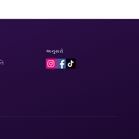
અનુસરો
તિ