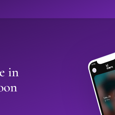
ો
e in
oon