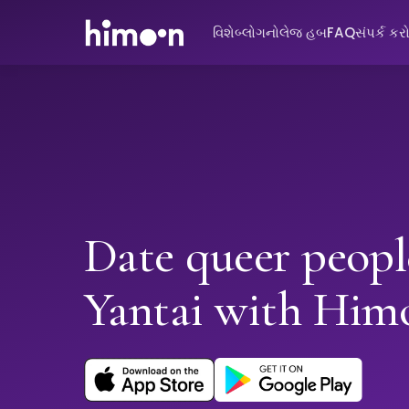
વિશે
બ્લોગ
નોલેજ હબ
FAQ
સંપર્ક કર
Date queer peopl
Yantai with Him