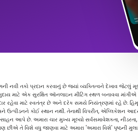
ંગની નવી તકો પ્રદાન કરવાનું છે જ્યાં વ્યક્તિત્વને દેખાવ જેટલું
ુદાય માટે એક સુરક્ષિત ઑનલાઇન મીટિંગ સ્થળ બનાવવા માંગીએ છ
 રહેવા માટે સ્વતંત્ર છે અને દરેક સમયે નિયંત્રણમાં રહે છે. હિ
અને ઉત્પીડનને કોઈ સ્થાન નથી. તેનાથી વિપરીત, એપ્લિકેશન આ
સાહન આપે છે. અમારા ચાર મુખ્ય મૂલ્યો સર્વસમાવેશકતા, નીડરતા
ણ છીએ તે વિશે વધુ જાણવા માટે અમારા 'અમારા વિશે' પૃષ્ઠની મુલા