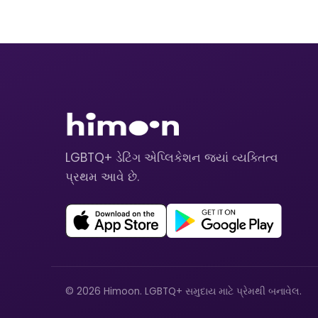
LGBTQ+ ડેટિંગ એપ્લિકેશન જ્યાં વ્યક્તિત્વ
પ્રથમ આવે છે.
© 2026 Himoon. LGBTQ+ સમુદાય માટે પ્રેમથી બનાવેલ.