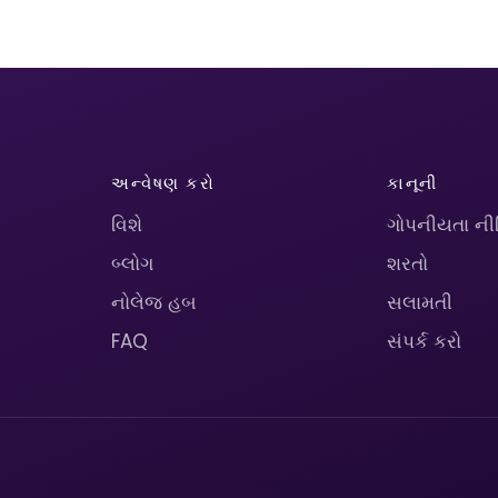
અન્વેષણ કરો
કાનૂની
વિશે
ગોપનીયતા ની
બ્લોગ
શરતો
નોલેજ હબ
સલામતી
FAQ
સંપર્ક કરો