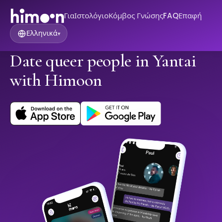
Για
Ιστολόγιο
Κόμβος Γνώσης
FAQ
Επαφή
Ελληνικά
▾
Date queer people in Yantai
with Himoon