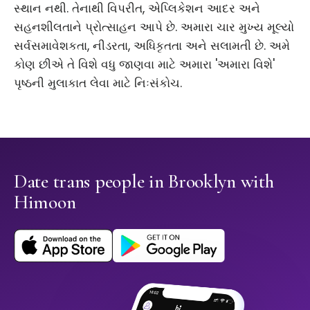
સ્થાન નથી. તેનાથી વિપરીત, એપ્લિકેશન આદર અને
સહનશીલતાને પ્રોત્સાહન આપે છે. અમારા ચાર મુખ્ય મૂલ્યો
સર્વસમાવેશકતા, નીડરતા, અધિકૃતતા અને સલામતી છે. અમે
કોણ છીએ તે વિશે વધુ જાણવા માટે અમારા 'અમારા વિશે'
પૃષ્ઠની મુલાકાત લેવા માટે નિઃસંકોચ.
Date trans people in Brooklyn with
Himoon