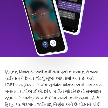
હિમૂનનું મિશન ડેટિંગની નવી તકો પ્રદાન કરવાનું છે જ્યાં
વ્યક્તિત્વને દેખાવ જેટલું મૂલ્ય આપવામાં આવે છે. અમે
LGBT+ સમુદાય માટે એક સુરક્ષિત ઑનલાઇન મીટિંગ સ્થળ
બનાવવા માંગીએ છીએ. દરેક વ્યક્તિ જો ઈચ્છે તો સમજદાર
રહેવા માટે સ્વતંત્ર છે અને દરેક સમયે નિયંત્રણમાં રહે છે.
હિમૂન પર ભેદભાવ, જાતિવાદ, નિર્ણય અને ઉત્પીડનને કોઈ