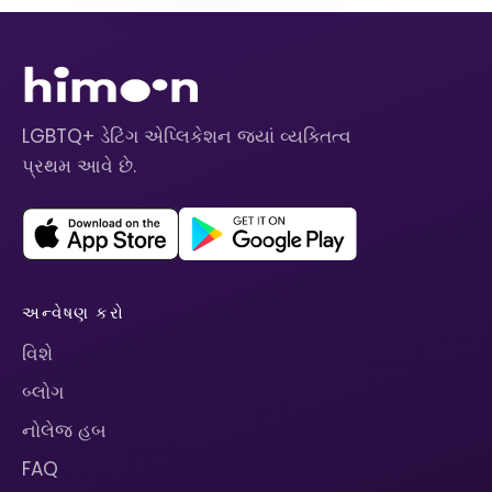
LGBTQ+ ડેટિંગ એપ્લિકેશન જ્યાં વ્યક્તિત્વ
પ્રથમ આવે છે.
અન્વેષણ કરો
વિશે
બ્લોગ
નોલેજ હબ
FAQ