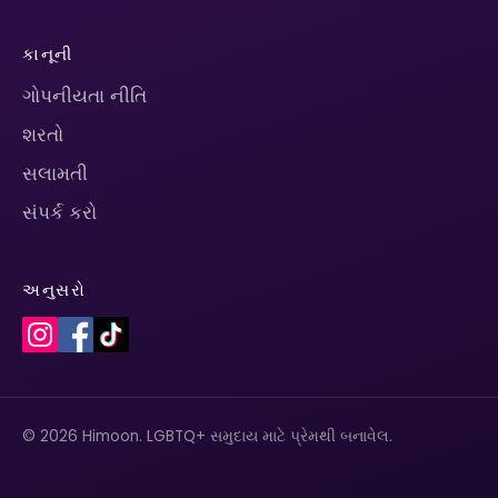
કાનૂની
ગોપનીયતા નીતિ
શરતો
સલામતી
સંપર્ક કરો
અનુસરો
© 2026 Himoon. LGBTQ+ સમુદાય માટે પ્રેમથી બનાવેલ.