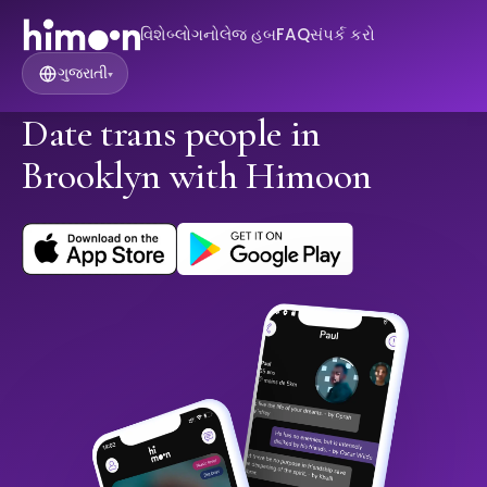
વિશે
બ્લોગ
નોલેજ હબ
FAQ
સંપર્ક કરો
ગુજરાતી
▾
Date trans people in
Brooklyn with Himoon