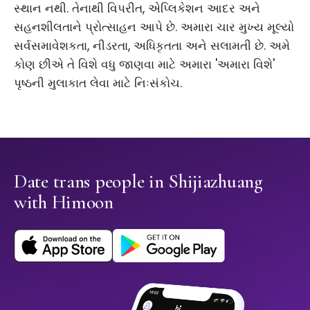
સ્થાન નથી. તેનાથી વિપરીત, એપ્લિકેશન આદર અને
સહનશીલતાને પ્રોત્સાહન આપે છે. અમારા ચાર મુખ્ય મૂલ્યો
સર્વસમાવેશકતા, નીડરતા, અધિકૃતતા અને સલામતી છે. અમે
કોણ છીએ તે વિશે વધુ જાણવા માટે અમારા 'અમારા વિશે'
પૃષ્ઠની મુલાકાત લેવા માટે નિઃસંકોચ.
Date trans people in Shijiazhuang
with Himoon