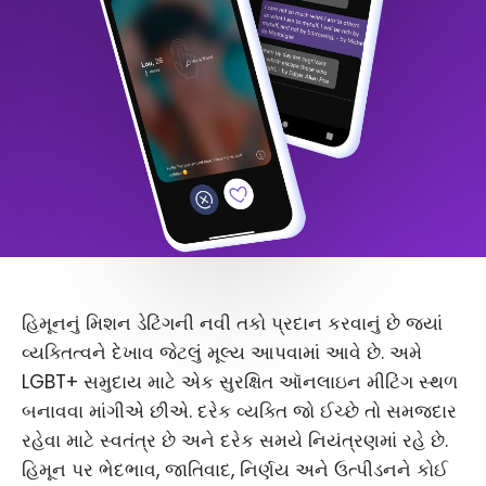
હિમૂનનું મિશન ડેટિંગની નવી તકો પ્રદાન કરવાનું છે જ્યાં
વ્યક્તિત્વને દેખાવ જેટલું મૂલ્ય આપવામાં આવે છે. અમે
LGBT+ સમુદાય માટે એક સુરક્ષિત ઑનલાઇન મીટિંગ સ્થળ
બનાવવા માંગીએ છીએ. દરેક વ્યક્તિ જો ઈચ્છે તો સમજદાર
રહેવા માટે સ્વતંત્ર છે અને દરેક સમયે નિયંત્રણમાં રહે છે.
હિમૂન પર ભેદભાવ, જાતિવાદ, નિર્ણય અને ઉત્પીડનને કોઈ