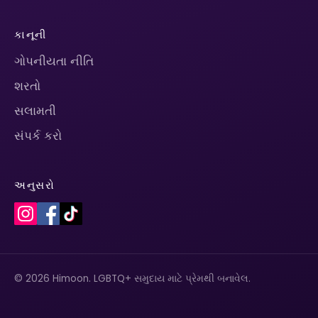
કાનૂની
ગોપનીયતા નીતિ
શરતો
સલામતી
સંપર્ક કરો
અનુસરો
© 2026 Himoon. LGBTQ+ સમુદાય માટે પ્રેમથી બનાવેલ.