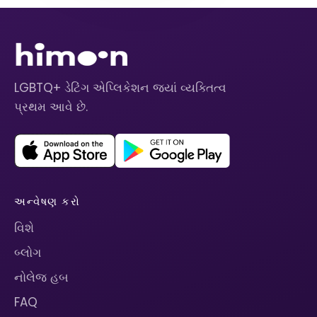
LGBTQ+ ડેટિંગ એપ્લિકેશન જ્યાં વ્યક્તિત્વ
પ્રથમ આવે છે.
અન્વેષણ કરો
વિશે
બ્લોગ
નોલેજ હબ
FAQ