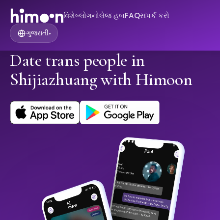
વિશે
બ્લોગ
નોલેજ હબ
FAQ
સંપર્ક કરો
ગુજરાતી
▾
Date trans people in
Shijiazhuang with Himoon