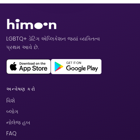
LGBTQ+ ડેટિંગ એપ્લિકેશન જ્યાં વ્યક્તિત્વ
પ્રથમ આવે છે.
અન્વેષણ કરો
વિશે
બ્લોગ
નોલેજ હબ
FAQ