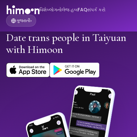
વિશે
બ્લોગ
નોલેજ હબ
FAQ
સંપર્ક કરો
ગુજરાતી
▾
Date trans people in Taiyuan
with Himoon