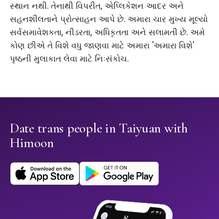
સ્થાન નથી. તેનાથી વિપરીત, એપ્લિકેશન આદર અને
સહનશીલતાને પ્રોત્સાહન આપે છે. અમારા ચાર મુખ્ય મૂલ્યો
સર્વસમાવેશકતા, નીડરતા, અધિકૃતતા અને સલામતી છે. અમે
કોણ છીએ તે વિશે વધુ જાણવા માટે અમારા 'અમારા વિશે'
પૃષ્ઠની મુલાકાત લેવા માટે નિઃસંકોચ.
Date trans people in Taiyuan with
Himoon