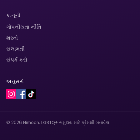
કાનૂની
ગોપનીયતા નીતિ
શરતો
સલામતી
સંપર્ક કરો
અનુસરો
© 2026 Himoon. LGBTQ+ સમુદાય માટે પ્રેમથી બનાવેલ.