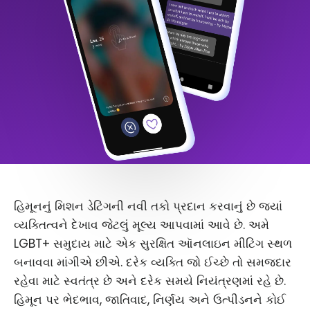
હિમૂનનું મિશન ડેટિંગની નવી તકો પ્રદાન કરવાનું છે જ્યાં
વ્યક્તિત્વને દેખાવ જેટલું મૂલ્ય આપવામાં આવે છે. અમે
LGBT+ સમુદાય માટે એક સુરક્ષિત ઑનલાઇન મીટિંગ સ્થળ
બનાવવા માંગીએ છીએ. દરેક વ્યક્તિ જો ઈચ્છે તો સમજદાર
રહેવા માટે સ્વતંત્ર છે અને દરેક સમયે નિયંત્રણમાં રહે છે.
હિમૂન પર ભેદભાવ, જાતિવાદ, નિર્ણય અને ઉત્પીડનને કોઈ