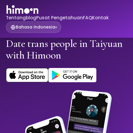
Tentang
blog
Pusat Pengetahuan
FAQ
Kontak
Bahasa Indonesia
▾
Date trans people in Taiyuan
with Himoon