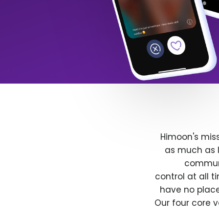
Himoon's miss
as much as l
communit
control at all
have no place
Our four core v