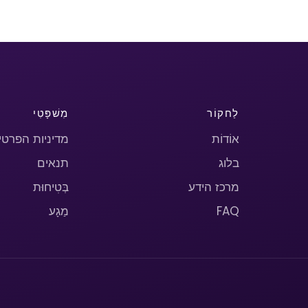
לַחקוֹר
מִשׁפָּטִי
אוֹדוֹת
מדיניות הפרטי
בלוג
תנאים
מרכז הידע
בְּטִיחוּת
FAQ
מַגָע