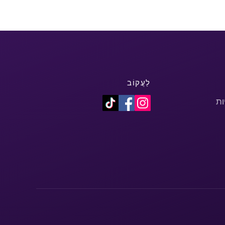
לַעֲקוֹב
ות