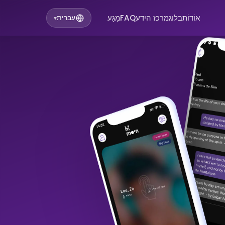
אוֹדוֹת
בלוג
מרכז הידע
FAQ
מַגָע
עברית
▾