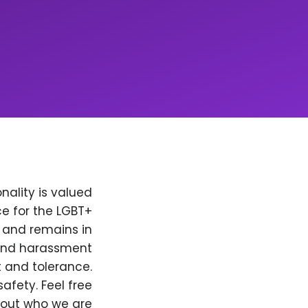
nality is valued
e for the LGBT+
, and remains in
 and harassment
t and tolerance.
afety. Feel free
bout who we are.