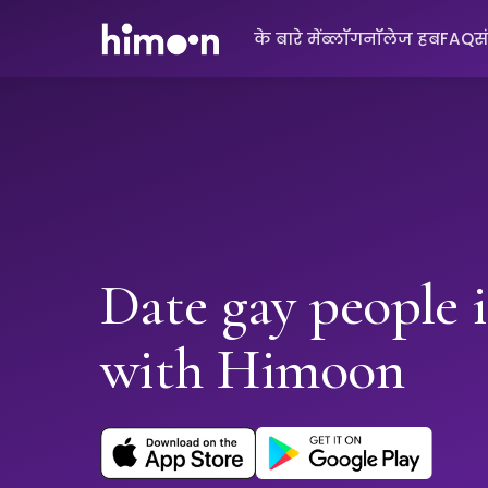
के बारे में
ब्लॉग
नॉलेज हब
FAQ
स
Date gay people 
with Himoon