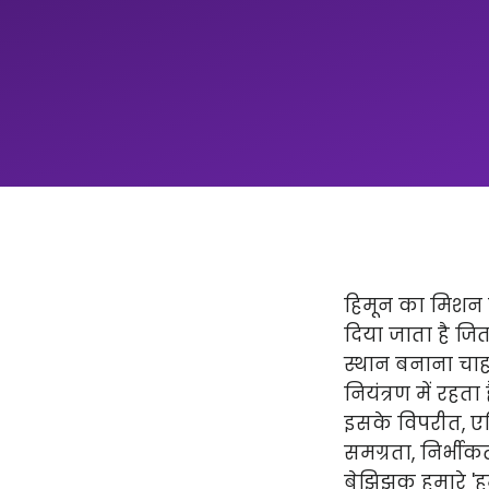
हिमून का मिशन न
दिया जाता है ज
स्थान बनाना चाहत
नियंत्रण में रहता
इसके विपरीत, एप्
समग्रता, निर्भीक
बेझिझक हमारे 'हमार