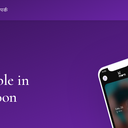
ंपर्क
le in
oon