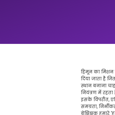
हिमून का मिशन न
दिया जाता है ज
स्थान बनाना चाहत
नियंत्रण में रहता
इसके विपरीत, एप्
समग्रता, निर्भीक
बेझिझक हमारे 'हमार