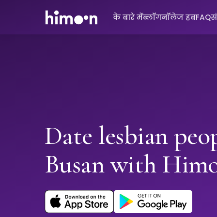
के बारे में
ब्लॉग
नॉलेज हब
FAQ
स
Date lesbian peop
Busan with Him