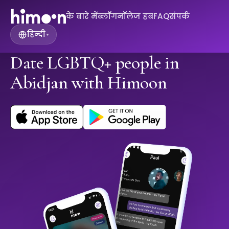
के बारे में
ब्लॉग
नॉलेज हब
FAQ
संपर्क
हिन्दी
▾
Date LGBTQ+ people in
Abidjan with Himoon