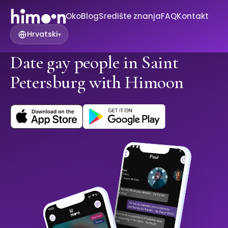
Oko
Blog
Središte znanja
FAQ
Kontakt
Hrvatski
▾
Date gay people in Saint
Petersburg with Himoon