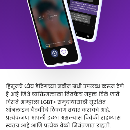
हिमूनचे ध्येय डेटिंगच्या नवीन संधी उपलब्ध करून देणे
हे आहे जिथे व्यक्तिमत्वाला तितकेच महत्त्व दिले जाते
दिसते आम्हाला LGBT+ समुदायासाठी सुरक्षित
ऑनलाइन बैठकीचे ठिकाण तयार करायचे आहे.
प्रत्येकजण आपली इच्छा असल्यास विवेकी राहण्यास
स्वतंत्र आहे आणि प्रत्येक वेळी नियंत्रणात राहतो.