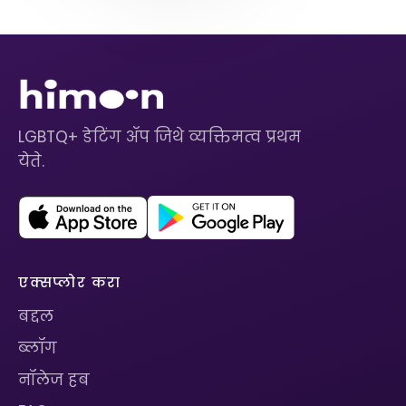
LGBTQ+ डेटिंग ॲप जिथे व्यक्तिमत्व प्रथम
येते.
एक्सप्लोर करा
बद्दल
ब्लॉग
नॉलेज हब