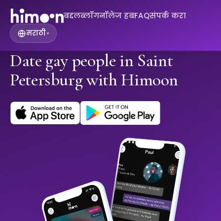
बद्दल
ब्लॉग
नॉलेज हब
FAQ
संपर्क करा
मराठी
▾
Date gay people in Saint
Petersburg with Himoon