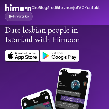
Oko
Blog
Središte znanja
FAQ
Kontakt
Hrvatski
▾
Date lesbian people in
Istanbul with Himoon