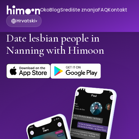
Oko
Blog
Središte znanja
FAQ
Kontakt
Hrvatski
▾
Date lesbian people in
Nanning with Himoon