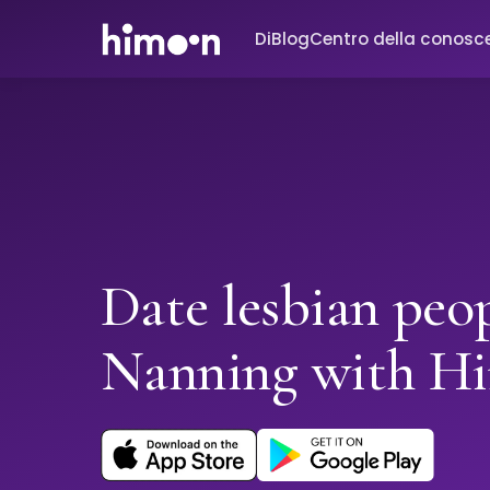
Di
Blog
Centro della conosc
Date lesbian peop
Nanning with H