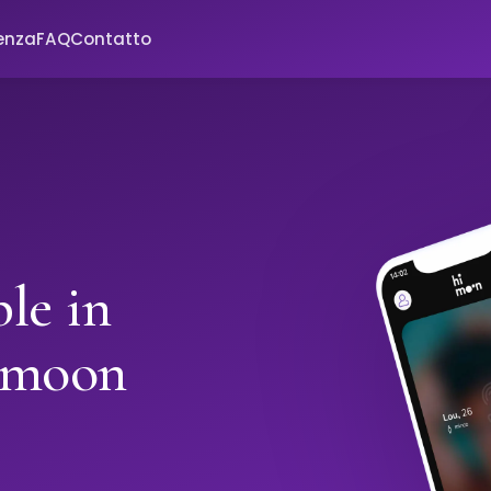
enza
FAQ
Contatto
le in
imoon