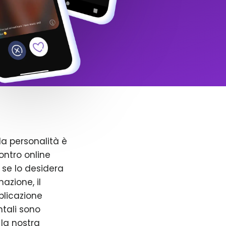
la personalità è
ntro online
 se lo desidera
azione, il
pplicazione
ntali sono
 la nostra