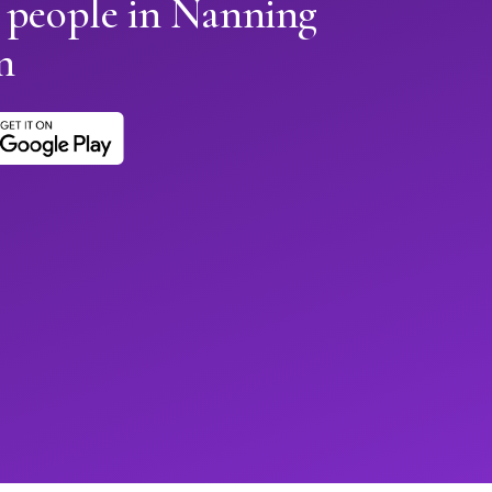
n people in Nanning
n