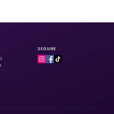
SEGUIRE
la
a