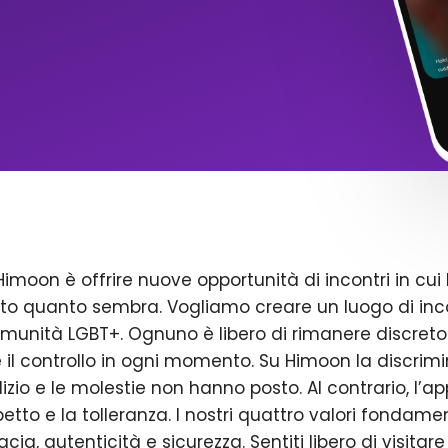
Himoon è offrire nuove opportunità di incontri in cui 
to quanto sembra. Vogliamo creare un luogo di inco
omunità LGBT+. Ognuno è libero di rimanere discreto
il controllo in ogni momento. Su Himoon la discrimin
dizio e le molestie non hanno posto. Al contrario, l’a
petto e la tolleranza. I nostri quattro valori fondame
acia, autenticità e sicurezza. Sentiti libero di visitare