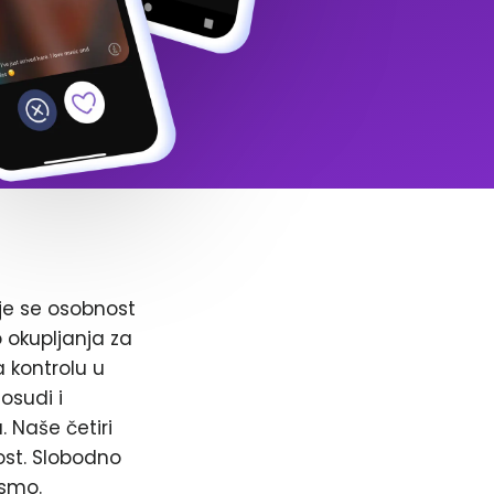
je se osobnost
o okupljanja za
a kontrolu u
osudi i
. Naše četiri
ost. Slobodno
 smo.