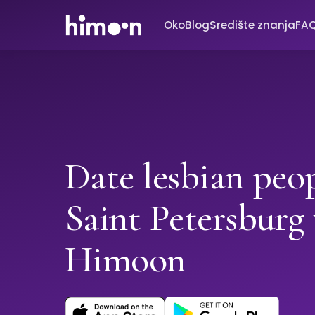
Oko
Blog
Središte znanja
FA
Date lesbian peop
Saint Petersburg
Himoon