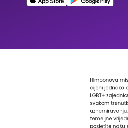
Himoonova misi
cijeni jednako k
LGBT+ zajednicu
svakom trenutku
uznemiravanju. 
temeljne vrijed
posjetite našu 