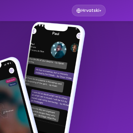
Hrvatski
▾