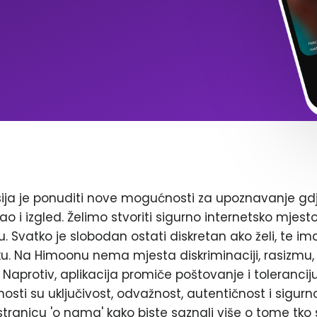
ja je ponuditi nove mogućnosti za upoznavanje gd
ao i izgled. Želimo stvoriti sigurno internetsko mjest
. Svatko je slobodan ostati diskretan ako želi, te im
. Na Himoonu nema mjesta diskriminaciji, rasizmu, 
Naprotiv, aplikacija promiče poštovanje i toleranciju
nosti su uključivost, odvažnost, autentičnost i sigurn
stranicu 'o nama' kako biste saznali više o tome tko