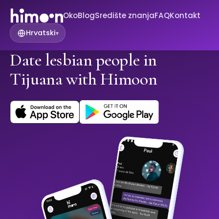
Oko
Blog
Središte znanja
FAQ
Kontakt
Hrvatski
▾
Date lesbian people in
Tijuana with Himoon