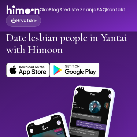
Oko
Blog
Središte znanja
FAQ
Kontakt
Hrvatski
▾
Date lesbian people in Yantai
with Himoon