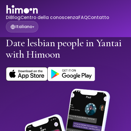
Di
Blog
Centro della conoscenza
FAQ
Contatto
Italiano
▾
Date lesbian people in Yantai
with Himoon