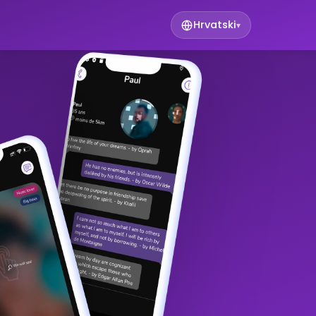
Hrvatski
▾