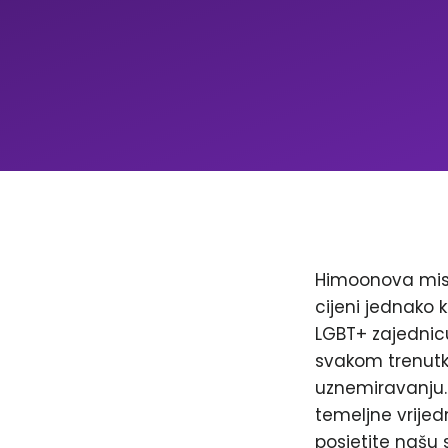
Himoonova misi
cijeni jednako k
LGBT+ zajednicu
svakom trenutku
uznemiravanju. 
temeljne vrijed
posjetite našu 