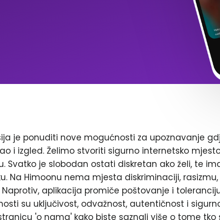
ja je ponuditi nove mogućnosti za upoznavanje gd
ao i izgled. Želimo stvoriti sigurno internetsko mjest
. Svatko je slobodan ostati diskretan ako želi, te im
. Na Himoonu nema mjesta diskriminaciji, rasizmu, 
Naprotiv, aplikacija promiče poštovanje i toleranciju
nosti su uključivost, odvažnost, autentičnost i sigurn
stranicu 'o nama' kako biste saznali više o tome tko