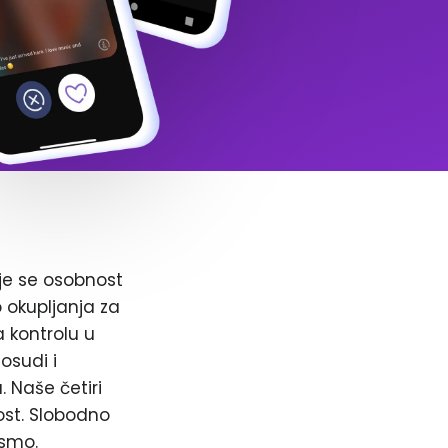
je se osobnost
o okupljanja za
a kontrolu u
osudi i
. Naše četiri
ost. Slobodno
 smo.