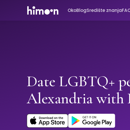
Oko
Blog
Središte znanja
FA
Date LGBTQ+ pe
Alexandria with