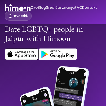
Oko
Blog
Središte znanja
FAQ
Kontakt
Hrvatski
▾
Date LGBTQ+ people in
Jaipur with Himoon