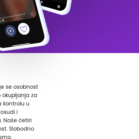
je se osobnost
o okupljanja za
a kontrolu u
osudi i
. Naše četiri
ost. Slobodno
 smo.