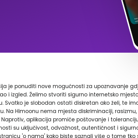
ja je ponuditi nove mogućnosti za upoznavanje gd
ao i izgled. Želimo stvoriti sigurno internetsko mjest
. Svatko je slobodan ostati diskretan ako želi, te im
. Na Himoonu nema mjesta diskriminaciji, rasizmu, 
Naprotiv, aplikacija promiče poštovanje i toleranciju
nosti su uključivost, odvažnost, autentičnost i sigurn
stranicu 'o nama' kako biste saznali više o tome tko