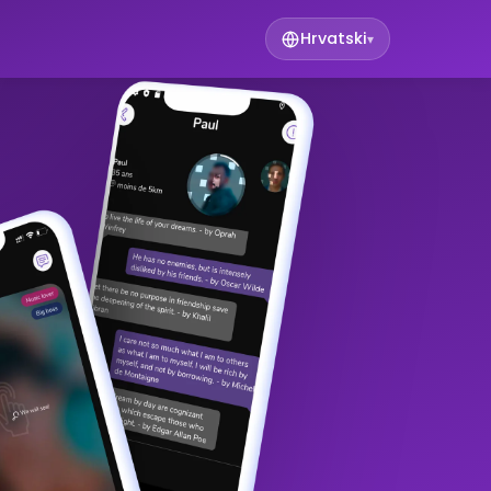
Hrvatski
▾