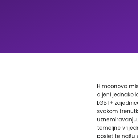
Himoonova misi
cijeni jednako k
LGBT+ zajednicu
svakom trenutku
uznemiravanju. 
temeljne vrijed
posjetite našu 