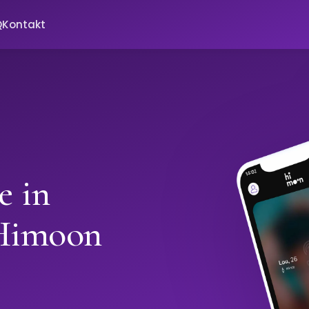
Q
Kontakt
e in
 Himoon