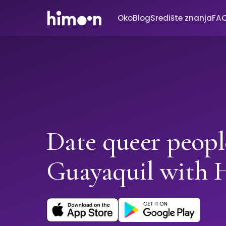
Oko
Blog
Središte znanja
FA
Date queer peopl
Guayaquil with