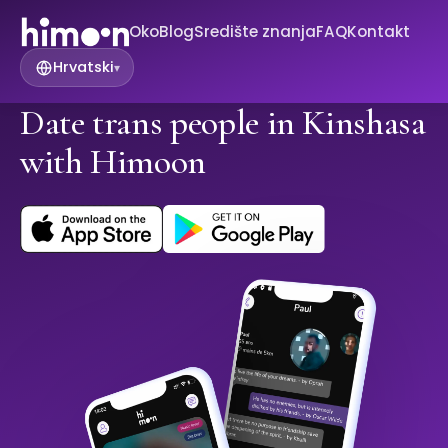
Oko
Blog
Središte znanja
FAQ
Kontakt
Hrvatski
▾
Date trans people in Kinshasa
with Himoon