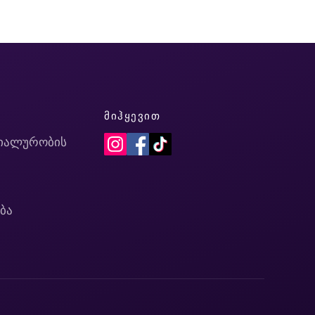
Ი
ᲛᲘᲰᲧᲔᲕᲘᲗ
იალურობის
ბა