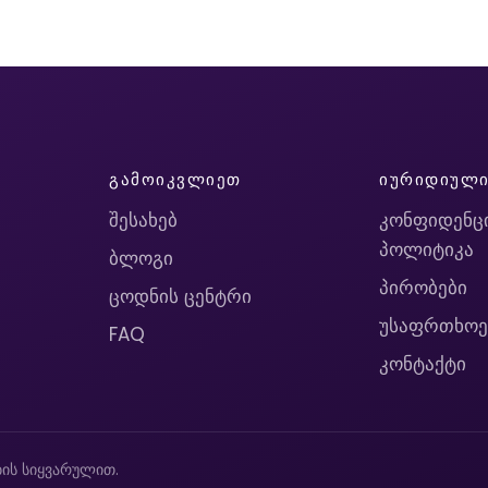
ᲒᲐᲛᲝᲘᲙᲕᲚᲘᲔᲗ
ᲘᲣᲠᲘᲓᲘᲣᲚ
შესახებ
კონფიდენც
პოლიტიკა
ბლოგი
პირობები
ცოდნის ცენტრი
უსაფრთხოე
FAQ
კონტაქტი
ის სიყვარულით.