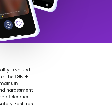
lity is valued
for the LGBT+
emains in
 and harassment
and tolerance.
afety. Feel free