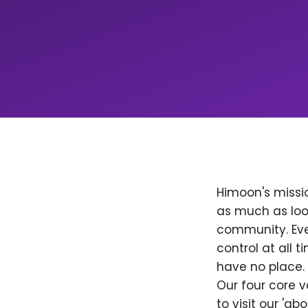
Himoon's missio
as much as loo
community. Ever
control at all
have no place. 
Our four core v
to visit our 'a