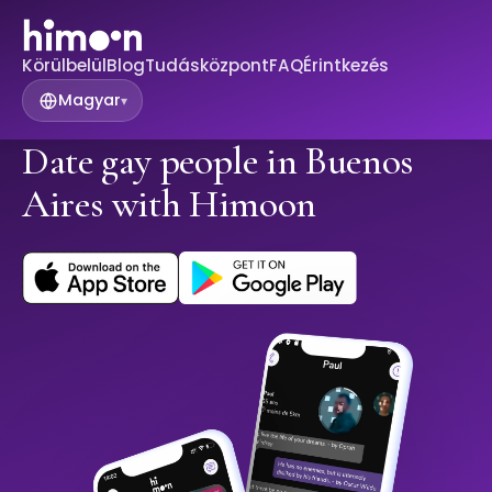
Körülbelül
Blog
Tudásközpont
FAQ
Érintkezés
Magyar
▾
Date gay people in Buenos
Aires with Himoon