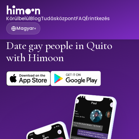
Körülbelül
Blog
Tudásközpont
FAQ
Érintkezés
Magyar
▾
Date gay people in Quito
with Himoon