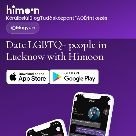
Körülbelül
Blog
Tudásközpont
FAQ
Érintkezés
Magyar
▾
Date LGBTQ+ people in
Lucknow with Himoon