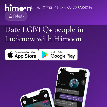
について
ブログ
ナレッジハブ
FAQ
接触
日本語
▾
Date LGBTQ+ people in
Lucknow with Himoon