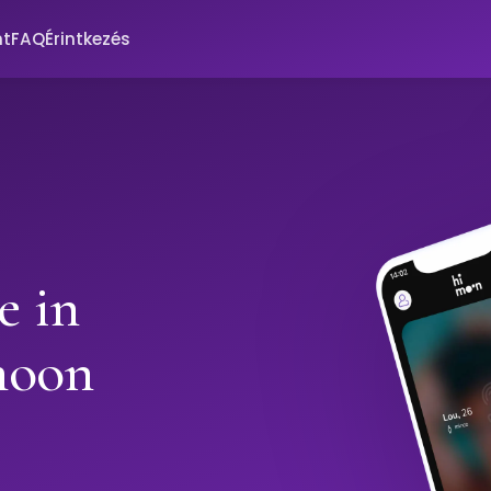
nt
FAQ
Érintkezés
e in
moon