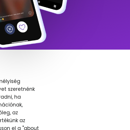
mélyiség
yet szeretnénk
adni, ha
nációnak,
őleg, az
értékünk az
sson el a "about