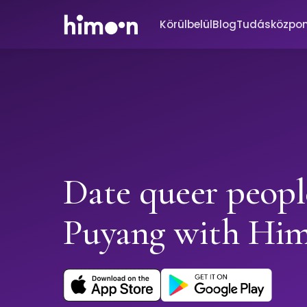
Körülbelül
Blog
Tudásközpo
Date queer peopl
Puyang with Hi