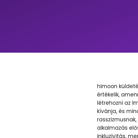
himoon küldeté
értékelik, amen
létrehozni az 
kívánja, és min
rasszizmusnak, 
alkalmazás elős
inkluzivitás, m