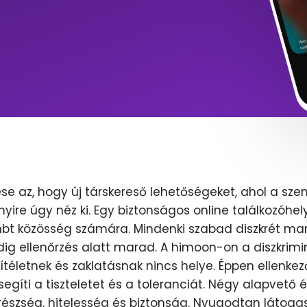
se az, hogy új társkereső lehetőségeket, ahol a sze
nyire úgy néz ki. Egy biztonságos online találkozóhel
lmbt közösség számára. Mindenki szabad diszkrét mar
dig ellenőrzés alatt marad. A himoon-on a diszkrimi
ítéletnek és zaklatásnak nincs helye. Éppen ellenkez
egíti a tiszteletet és a toleranciát. Négy alapvető 
erészség, hitelesség és biztonság. Nyugodtan látoga