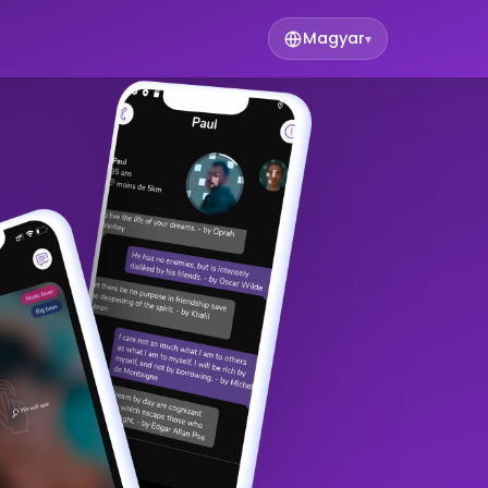
Magyar
▾