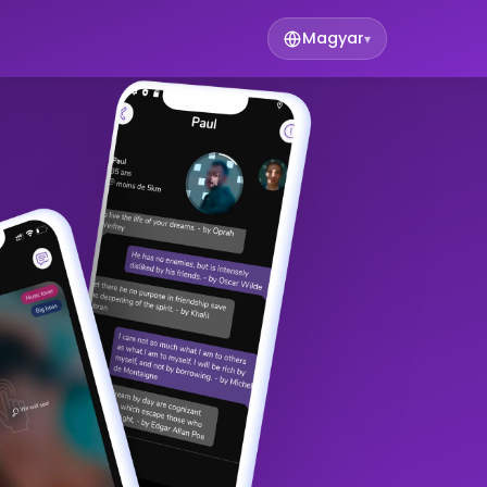
Magyar
▾