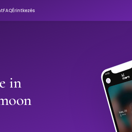
nt
FAQ
Érintkezés
e in
imoon