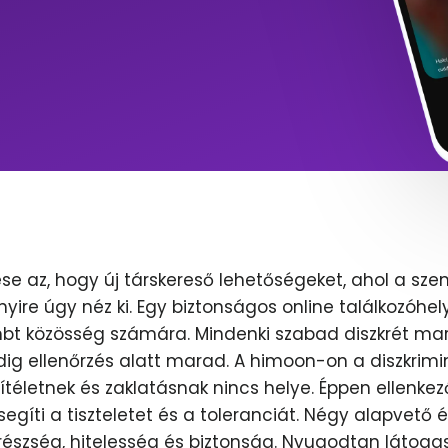
se az, hogy új társkereső lehetőségeket, ahol a sze
nyire úgy néz ki. Egy biztonságos online találkozóhel
lmbt közösség számára. Mindenki szabad diszkrét mar
dig ellenőrzés alatt marad. A himoon-on a diszkrimi
ítéletnek és zaklatásnak nincs helye. Éppen ellenkez
egíti a tiszteletet és a toleranciát. Négy alapvető 
erészség, hitelesség és biztonság. Nyugodtan látoga