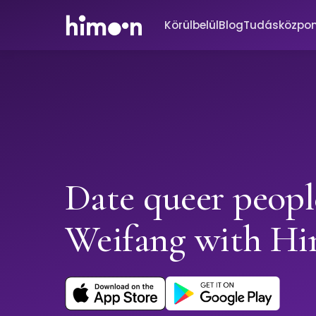
Körülbelül
Blog
Tudásközpo
Date queer peopl
Weifang with H