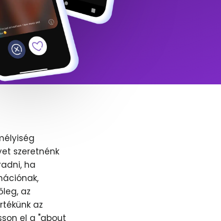
mélyiség
yet szeretnénk
adni, ha
nációnak,
őleg, az
értékünk az
sson el a "about