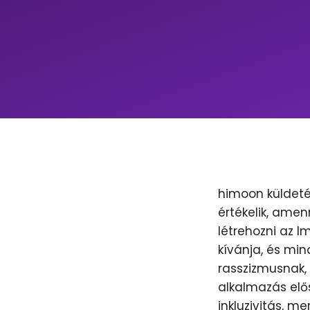
himoon küldeté
értékelik, amen
létrehozni az 
kívánja, és min
rasszizmusnak, 
alkalmazás elős
inkluzivitás, m