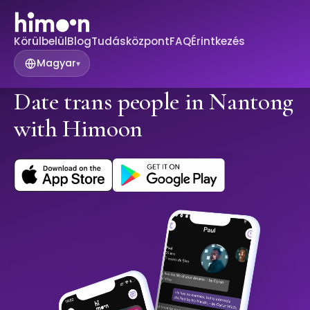
Körülbelül
Blog
Tudásközpont
FAQ
Érintkezés
Magyar
▾
Date trans people in Nantong
with Himoon