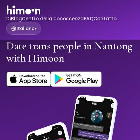
Di
Blog
Centro della conoscenza
FAQ
Contatto
Italiano
▾
Date trans people in Nantong
with Himoon