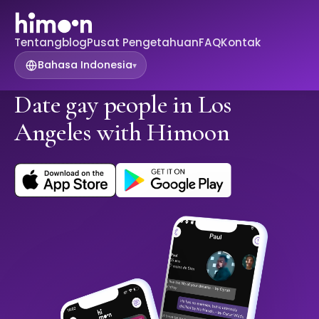
Tentang
blog
Pusat Pengetahuan
FAQ
Kontak
Bahasa Indonesia
▾
Date gay people in Los
Angeles with Himoon